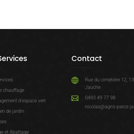
Services
Contact
rvices
Rue du cimetière 12, 1
Jauche
e chauffage
0493 49 77 98
gement d’espace vert
nicolas@agris-parcs-ja
ien de jardin
ses
e et Abattage