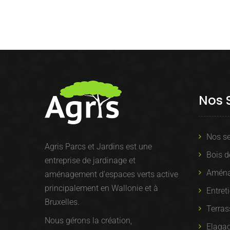
Nos 
Nos se
Agris Parcs et Jardins est une
Bois d
entreprise de jardinage et
Aména
aménagement d’espaces verts active
principalement en Wallonie et à
Entret
Bruxelles.
Terras
Nous gérons la création,
Elagag