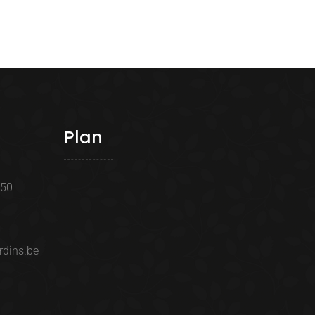
Plan
350
rdins.be